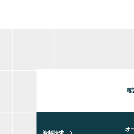
電
オ
資料請求