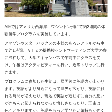
AIEではアメリカ西海岸、ワシントン州にて約
2
週間の体
験留学プログラムを実施しています。
アマゾンやスターバックスの本社のあるシアトルから車
で約
1
時間、ＡＩＥの提携校セントマーティンズ大学の寮
に滞在して、大学のキャンパスで午前中にクラスを受
け、午後はアクティビティーを行い、近隣トリップに行
きます。
プログラムに参加した生徒は、帰国後に英語力が上がり
ます。英語がより身近になって世界が広がり、英語に触
れる時間が増えたり、現地で英語が通じずに自分の想い
がきちんと伝えられなかった悔しさだったり、理由は
色々とありますが、英語をもっと学びたい気持ちが強く