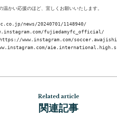
への温かい応援のほど、宜しくお願いいたします。
fc.co.jp/news/20240701/1148940/
w.instagram.com/fujiedamyfc_official/
https://www.instagram.com/soccer.awajishi
ww.instagram.com/aie.international.high.s
Related article
関連記事