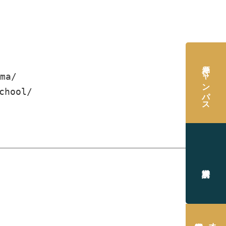
神戸キャンパス
ma/
chool/