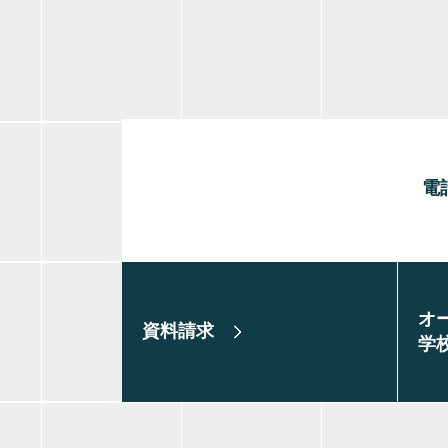
電
オ
資料請求
学